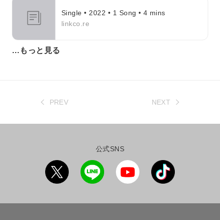
Single • 2022 • 1 Song • 4 mins
linkco.re
…もっと見る
PREV
NEXT
公式SNS