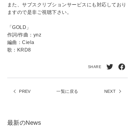
また、サブスクリプションサービスにも対応しており
ますので是非ご視聴下さい。
「GOLD」
作詞/作曲：ynz
編曲：Ciela
歌：KRD8
SHARE
Twitt
Face
erで
book
PREV
一覧に戻る
シェ
NEXT
でシ
ア
ェア
最新のNews