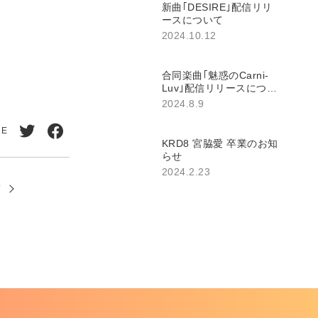
新曲｢DESIRE｣配信リリ
ースについて
2024.10.12
合同楽曲｢魅惑のCarni-
Luv｣配信リリースについ
て
2024.8.9
RE
KRD8 宮脇愛 卒業のお知
Twitt
Face
らせ
erで
book
2024.2.23
T
シェ
でシ
ア
ェア