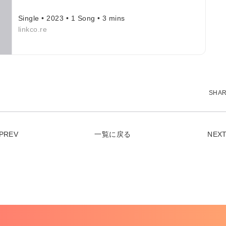
Single • 2023 • 1 Song • 3 mins
linkco.re
SHA
PREV
一覧に戻る
NEX